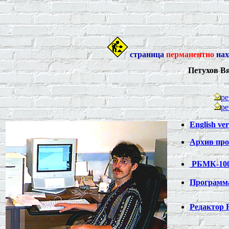
страница
перманентно
нах
Петухов В
pe
pe
English ver
Архив пр
РБМК-10
Програм
Редактор